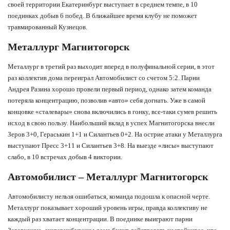
своей территории Екатеринбург выступает в среднем темпе, в 10
поединках добыв 6 побед. В ближайшее время клубу не поможет
травмированный Кузнецов.
Металлург Магнитогорск
Металлург в третий раз выходит вперед в полуфинальной серии, в этот
раз коллектив дома переиграл Автомобилист со счетом 5:2. Парни
Андрея Разина хорошо провели первый период, однако затем команда
потеряла концентрацию, позволив «авто» себя догнать. Уже в самой
концовке «сталевары» снова включились в гонку, все-таки сумев решить
исход в свою пользу. Наибольший вклад в успех Магнитогорска внесли
Зеров 3+0, Гераськин 1+1 и Силантьев 0+2. На острие атаки у Металлурга
выступают Пресс 3+11 и Силантьев 3+8. На выезде «лисы» выступают
слабо, в 10 встречах добыв 4 виктории.
Автомобилист – Металлург Магнитогорск
Автомобилисту нельзя ошибаться, команда подошла к опасной черте.
Металлург показывает хороший уровень игры, правда коллективу не
каждый раз хватает концентрации. В поединке выиграют парни