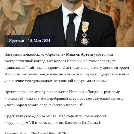
Ярослав
16, Мая 2024
Наставник лондонского «Арсенала»
Микель Артета
удостоился
государственной награды от Короля Испании, об этом
рапортует
официальный сайт «канониров». 42-летнему специалисту достался орден
Изабеллы Католической, вручаемый за заслуги перед государством или за
укрепление международных отношений с другими странами.
Артета получил награду в посольстве Испании в Лондоне, рулевому
«пушкарей» был вручён Серебряный крест, соответствующий пятому
классу королевского ордена (всего классов – 6).
Орден был учреждён 14 марта 1815 года испанским королём
Фердинандом VII в честь королевы Кастилии Изабеллы I.
Заглавное фото – The Arsenal Football Club