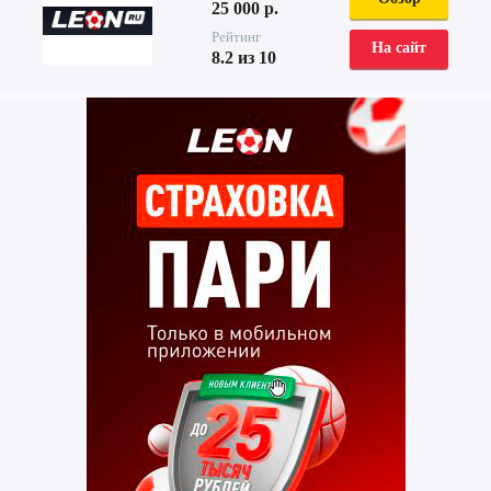
25 000 р.
Рейтинг
На сайт
8.2 из 10