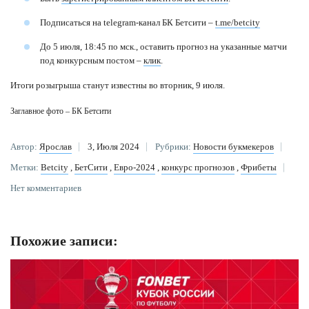
Подписаться на telegram-канал БК Бетсити –
t.me/betcity
До 5 июля, 18:45 по мск., оставить прогноз на указанные матчи
под конкурсным постом –
клик
.
Итоги розыгрыша станут известны во вторник, 9 июля.
Заглавное фото – БК Бетсити
Автор:
Ярослав
3, Июля 2024
Рубрики:
Новости букмекеров
Метки:
Betcity
,
БетСити
,
Евро-2024
,
конкурс прогнозов
,
Фрибеты
Нет комментариев
Похожие записи: