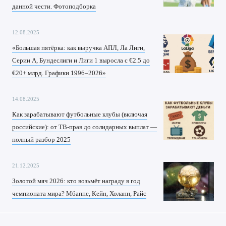
данной чести. Фотоподборка
12.08.2025
«Большая пятёрка: как выручка АПЛ, Ла Лиги,
Серии А, Бундеслиги и Лиги 1 выросла с €2.5 до
€20+ млрд. Графики 1996–2026»
14.08.2025
Как зарабатывают футбольные клубы (включая
российские): от ТВ-прав до солидарных выплат —
полный разбор 2025
21.12.2025
Золотой мяч 2026: кто возьмёт награду в год
чемпионата мира? Мбаппе, Кейн, Холанн, Райс