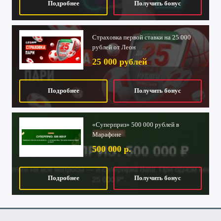
Подробнее
Получить бонус
Страховка первой ставки на 25 000
рублей от Леон
25 000 рублей
Подробнее
Получить бонус
«Суперприз» 500 000 рублей в
Марафоне
500 000 р.
Подробнее
Получить бонус