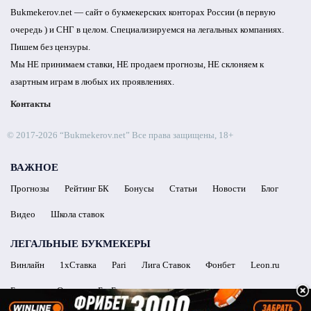
Bukmekerov.net — сайт о букмекерских конторах России (в первую
очередь ) и СНГ в целом. Специализируемся на легальных компаниях.
Пишем без цензуры.
Мы НЕ принимаем ставки, НЕ продаем прогнозы, НЕ склоняем к
азартным играм в любых их проявлениях.
Контакты
© 2017-2026 “Bukmekerov.net”
Все права защищены, 18+
ВАЖНОЕ
Прогнозы
Рейтинг БК
Бонусы
Статьи
Новости
Блог
Видео
Школа ставок
ЛЕГАЛЬНЫЕ БУКМЕКЕРЫ
Винлайн
1хСтавка
Pari
Лига Ставок
Фонбет
Leon.ru
Бетсити
Олимп
БетБум