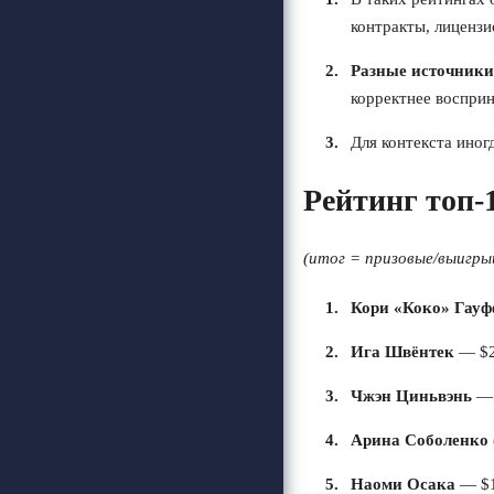
контракты, лицензи
Разные источники
корректнее воспри
Для контекста иног
Рейтинг топ-1
(итог = призовые/выигры
Кори «Коко» Гауф
Ига Швёнтек
— $2
Чжэн Циньвэнь
— 
Арина Соболенко 
Наоми Осака
— $1