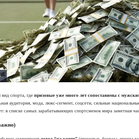
6
 вид спорта, где
призовые уже много лет сопоставимы с мужск
ьная аудитория, мода, люкс-сегмент, соцсети, сильные национальны
т: в списке самых зарабатывающих спортсменок мира заметная ч
важно)
х обычно суммируют
доход “на корте”
(призовые, бонусы, иногда г