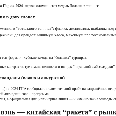
а Париж-2024
, первая олимпийская медаль Польши в теннисе.
я в двух словах
енного “тотального тенниса”: физика, дисциплина, шаблоны под п
дёжной” для брендов: минимум хаоса, максимум профессионализма
 топ-форма и глубокие заходы на “больших” турнирах.
ые контракты, где важны ценности и имидж “идеальной амбассадорки”.
скандалы (важно и аккуратно)
нг):
в 2024 ITIA сообщила о положительной пробе на запрещённое вещ
ой антидопинговой программы.
ория, а официальная дисциплинарная линия — и именно такие эпизоды сил
вэнь
— китайская “ракета” с рынк