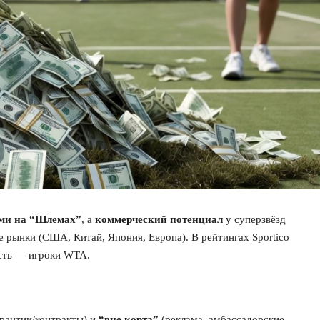
ими на “Шлемах”
, а
коммерческий потенциал
у суперзвёзд
е рынки (США, Китай, Япония, Европа). В рейтингах Sportico
асть — игроки WTA.
арантии/контракты) и
“вне корта”
(реклама, амбассадорские