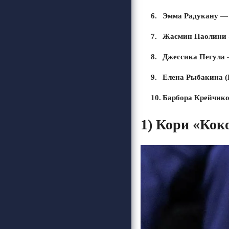
Эмма Радукану
— 
Жасмин Паолини
Джессика Пегула
—
Елена Рыбакина (
Барбора Крейчик
1)
Кори «Кок