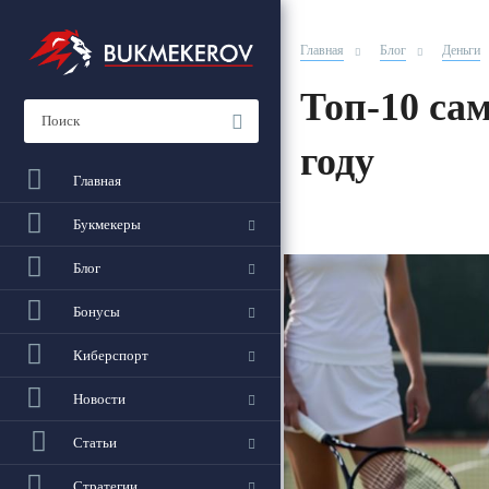
Главная
Блог
Деньги
Топ-10 са
году
Главная
Букмекеры
Блог
Бонусы
Киберспорт
Новости
Статьи
Стратегии