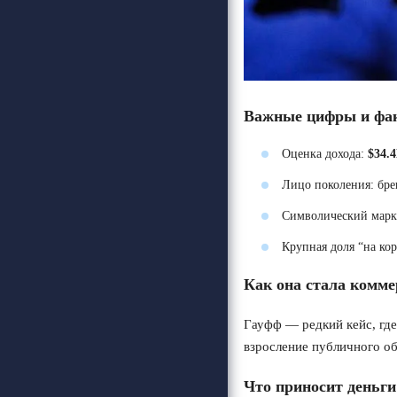
Важные цифры и фа
Оценка дохода:
$34.
Лицо поколения: бре
Символический марке
Крупная доля “на кор
Как она стала комме
Гауфф — редкий кейс, где
взросление публичного об
Что приносит деньги