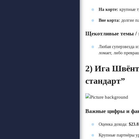
На корте:
крупные т
Вне корта:
долгие па
Щекотливые темы / 
Любая суперзвезда и
ломает, либо превра
2)
Ига Швёнт
стандарт”
Важные цифры и фа
Оценка дохода:
$23.
Крупные партнёры у