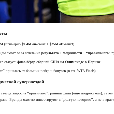
кты
4M
(примерно
$9.4M on-court + $25M off-court
)
нды любят её за сочетание
результата + медийности + “правильного” п
р статуса:
флаг-бёрер сборной США на Олимпиаде в Париже
.
те” пришлась от больших побед и бонусов (в т.ч. WTA Finals).
рческой суперзвездой
 звезда выросла “правильно”: ранний хайп (ещё подростком), зате
раза. Бренды охотно инвестируют в “долгую историю”, а не в кратк