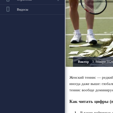
Видосы
Виктор
3, Января 202
Женский теннис — редкий
иногда даже выше: глобал
теннис вообще доминируе
Как читать цифры (
В таких рейтинга