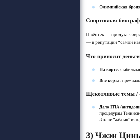
Олимпийская бронз
Спортивная биографи
Швёнтек — продукт соврем
— в репутации “самой на
Что приносит деньги
На корте:
стабильная
Вне корта:
премиальн
Щекотливые темы / 
Дело ITIA (антидопи
процедурам Теннисн
Это не “жёлтая” ист
3)
Чжэн Цинь