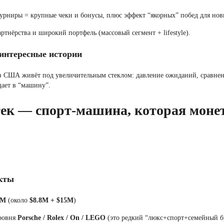
урниры = крупные чеки и бонусы, плюс эффект “якорных” побед для нов
ртнёрства и широкий портфель (массовый сегмент + lifestyle).
интересные истории
з США живёт под увеличительным стеклом: давление ожиданий, сравнения
щает в “машину”.
ек
— спорт-машина, которая монет
кты
8M
(около
$8.8M + $15M
)
ровня
Porsche / Rolex / On / LEGO
(это редкий “люкс+спорт+семейный б