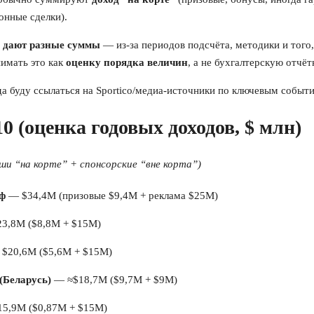
онные сделки).
 дают разные суммы
— из-за периодов подсчёта, методики и того, 
нимать это как
оценку порядка величин
, а не бухгалтерскую отчёт
да буду ссылаться на Sportico/медиа-источники по ключевым событи
0 (оценка годовых доходов, $ млн)
ши “на корте” + спонсорские “вне корта”)
ф
— $34,4M (призовые $9,4M + реклама $25M)
3,8M ($8,8M + $15M)
$20,6M ($5,6M + $15M)
(Беларусь)
— ≈$18,7M ($9,7M + $9M)
5,9M ($0,87M + $15M)