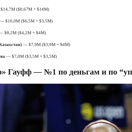
$14,7M ($0,67M + $14M)
— $10,0M ($6,5M + $3,5M)
 $8,2M ($4,2M + $4M)
Казахстан)
— $7,9M ($3,9M + $4M)
ова
— $7,0M ($3,5M + $3,5M)
о» Гауфф
— №1 по деньгам и по “у